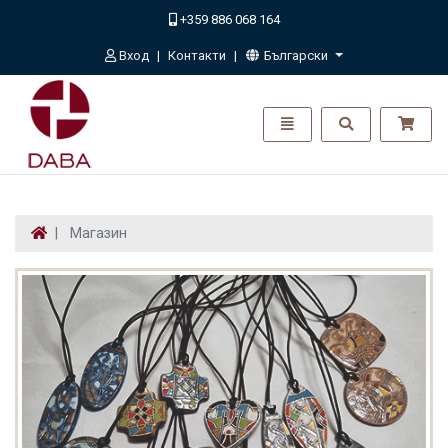
+359 886 068 164
Вход
Контакти
Български
ДАБА - go to homepage
Toggle navigation
Toggle search
Магазин