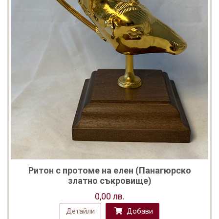
Ритон с протоме на елен (Панагюрско
златно съкровище)
0,00 лв.
Детайли
Добави