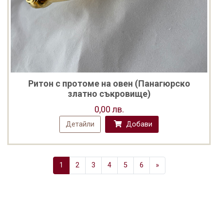
Ритон с протоме на овен (Панагюрско
златно съкровище)
0,00 лв.
Детайли
Добави
Next
1
2
3
4
5
6
»