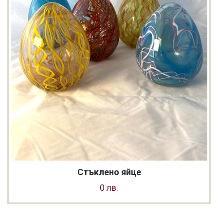
Стъклено яйце
0 лв.