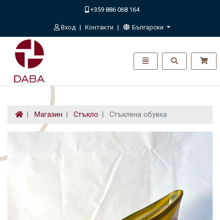
+359 886 068 164
Вход
Контакти
Български
ДАБА - go to homepage
Toggle navigation
Toggle search
Магазин
Стъкло
Стъклена обувка