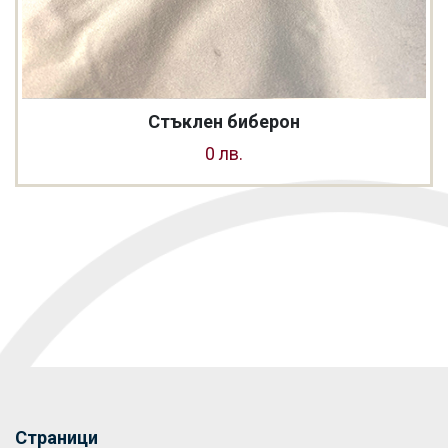
Стъклен биберон
0 лв.
Страници